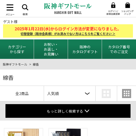
ゲスト様
2025
1
22
年
月
日(水)からログイン方法が変更になりました。
切替登録（既存会員様）がお済みでない方はこちらをご覧ください ＞
お祝い・
カテゴリー
阪神の
カタログ番号
お返し・
から探す
カタログギフト
でのご注文
お見舞い
阪神ギフトモール
線香
線香
全2商品
もっと詳しく検索する