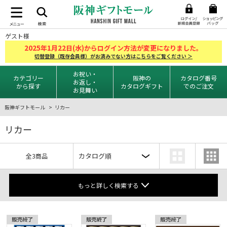
ゲスト様
2025
1
22
年
月
日(水)からログイン方法が変更になりました。
切替登録（既存会員様）がお済みでない方はこちらをご覧ください ＞
お祝い・
カテゴリー
阪神の
カタログ番号
お返し・
から探す
カタログギフト
でのご注文
お見舞い
阪神ギフトモール
リカー
リカー
全3商品
もっと詳しく検索する