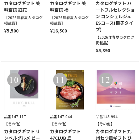
カタログギフト 美
カタログギフト 美
カタログギフト ハ
味百撰 紅花
味百撰 榛
ートフルセレクショ
ン コンシェルジュ
【2026年春夏カタログ
【2026年春夏カタログ
ESコース(冊子タイ
掲載品】
掲載品】
プ)
¥5,500
¥16,500
【2026年春夏カタログ
掲載品】
¥5,390
品番147-117
品番147-044
品番146-994
【その他】
【その他】
【その他】
カタログギフト リ
カタログギフト
カタログギフト 九
ンベルグルメ ビー
47CLUB 丘
州七つ星ギフト ひ