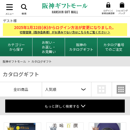
ゲスト様
2025
1
22
年
月
日(水)からログイン方法が変更になりました。
切替登録（既存会員様）がお済みでない方はこちらをご覧ください ＞
お祝い・
カテゴリー
阪神の
カタログ番号
お返し・
から探す
カタログギフト
でのご注文
お見舞い
阪神ギフトモール
カタログギフト
カタログギフト
全85商品
もっと詳しく検索する