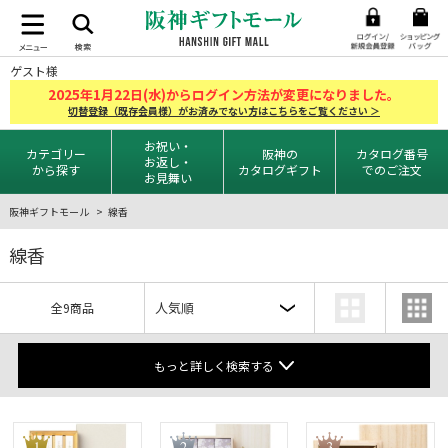
ゲスト様
2025
1
22
年
月
日(水)からログイン方法が変更になりました。
切替登録（既存会員様）がお済みでない方はこちらをご覧ください ＞
お祝い・
カテゴリー
阪神の
カタログ番号
お返し・
から探す
カタログギフト
でのご注文
お見舞い
阪神ギフトモール
線香
線香
全9商品
もっと詳しく検索する