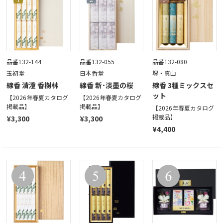
品番132-144
品番132-055
品番132-080
玉初堂
日本香堂
堺・真山
線香 清澄 香樹林
線香 新･淡墨の桜
線香 3種ミックスセ
ット
【2026年春夏カタログ
【2026年春夏カタログ
掲載品】
掲載品】
【2026年春夏カタログ
掲載品】
¥3,300
¥3,300
¥4,400