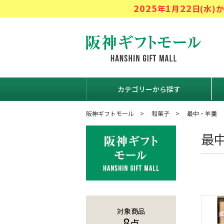
2025
1
22
年
月
日(水
阪神ギフト
カテゴリーから探す
阪神ギフトモール
和菓子
最中・羊羹
最
対象商品
8
点