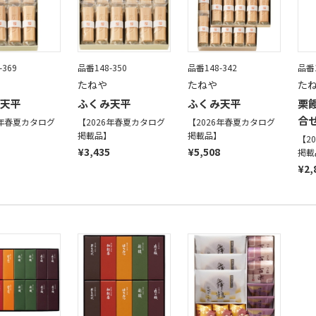
-369
品番148-350
品番148-342
品番1
たねや
たねや
た
天平
ふくみ天平
ふくみ天平
栗饅
合
6年春夏カタログ
【2026年春夏カタログ
【2026年春夏カタログ
】
掲載品】
掲載品】
【2
¥3,435
¥5,508
掲載
¥2,