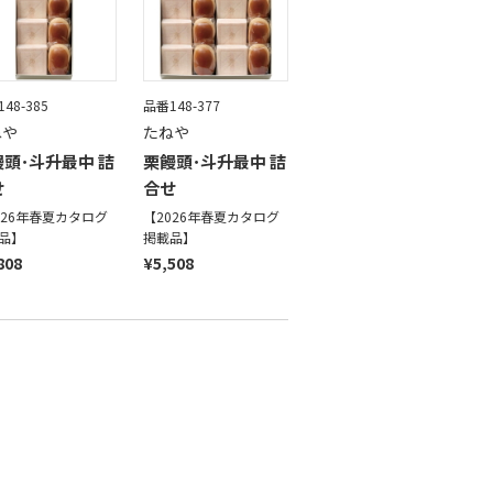
48-385
品番148-377
ねや
たねや
頭･斗升最中 詰
栗饅頭･斗升最中 詰
せ
合せ
026年春夏カタログ
【2026年春夏カタログ
品】
掲載品】
808
¥5,508