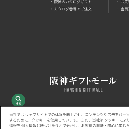
阪神のカタログギフト
お買
カタログ番号でご注文
会員
当社では ウェブサイトでの体験を向上させ、コンテンツや広告をパー
するために、クッキーを使用しています。 また、当社は クッキーによ
当サイトの表示価格は個別に税込・税抜等の記載がない
情報を 個人情報と紐づけたうえで分析し、お客様の興味・関心に応じた
Copyright © HANKYU HANSHIN DEPARTMENT STORES, I