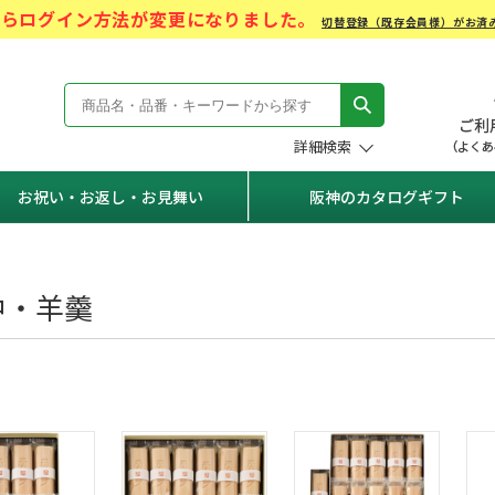
)からログイン方法が変更になりました。
切替登録（既存会員様）がお済
モール Hanshin Gift Mall
詳細検索
お祝い・お返し・お見舞い
阪神のカタログギフト
中・羊羹