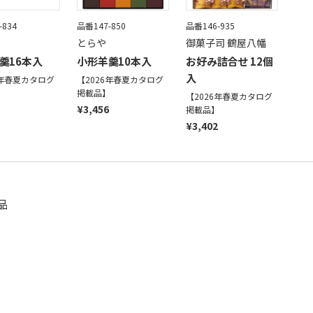
-834
品番147-850
品番146-935
とらや
御菓子司 鶴屋八幡
羹16本入
小形羊羹10本入
お好み詰合せ 12個
入
6年春夏カタログ
【2026年春夏カタログ
】
掲載品】
【2026年春夏カタログ
¥3,456
掲載品】
¥3,402
品