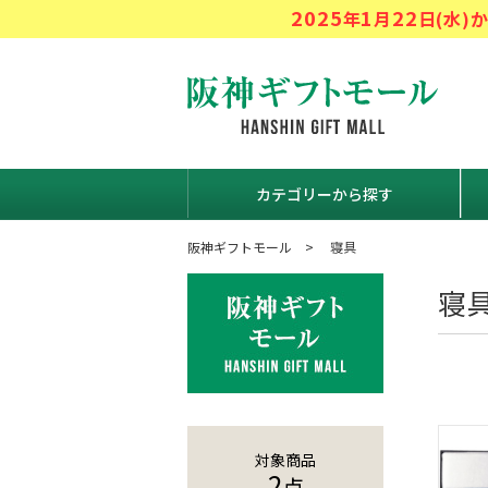
2025
1
22
年
月
日(水
阪神ギフト
カテゴリーから探す
阪神ギフトモール
寝具
寝
対象商品
2
点