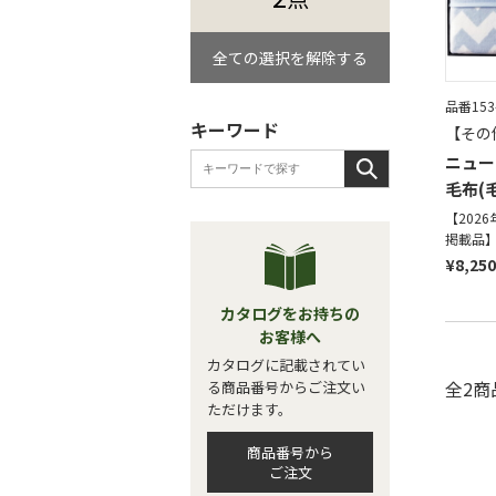
全ての選択を解除する
品番153
キーワード
【その
ニュー
毛布(
【202
掲載品
¥8,250
カタログをお持ちの
お客様へ
カタログに記載されてい
全2商
る商品番号からご注文い
ただけます。
商品番号から
ご注文