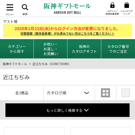
ゲスト様
2025
1
22
年
月
日(水)からログイン方法が変更になりました。
切替登録（既存会員様）がお済みでない方はこちらをご覧ください ＞
お祝い・
カテゴリー
阪神の
カタログ番号
お返し・
から探す
カタログギフト
でのご注文
お見舞い
阪神ギフトモール
近江ちぢみ（OUMI TIDIMI）
近江ちぢみ
全3商品
もっと詳しく検索する