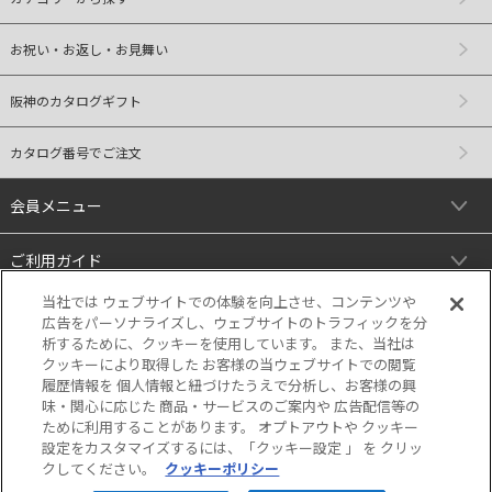
お祝い・お返し・お見舞い
阪神のカタログギフト
カタログ番号でご注文
会員メニュー
ご利用ガイド
当社では ウェブサイトでの体験を向上させ、コンテンツや
リンク
広告をパーソナライズし、ウェブサイトのトラフィックを分
析するために、クッキーを使用しています。 また、当社は
クッキーにより取得した お客様の当ウェブサイトでの閲覧
履歴情報を 個人情報と紐づけたうえで分析し、お客様の興
味・関心に応じた 商品・サービスのご案内や 広告配信等の
ために利用することがあります。 オプトアウトや クッキー
設定をカスタマイズするには、「クッキー設定 」 を クリッ
クしてください。
クッキーポリシー
当サイトの表示価格は個別に税込・税抜等の
記載がない場合は「税込価格」です。