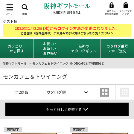
ゲスト様
2025
1
22
年
月
日(水)からログイン方法が変更になりました。
切替登録（既存会員様）がお済みでない方はこちらをご覧ください ＞
お祝い・
カテゴリー
阪神の
カタログ番号
お返し・
から探す
カタログギフト
でのご注文
お見舞い
阪神ギフトモール
モンカフェ＆トワイニング（MONCAFE＆TWININGS）
モンカフェ＆トワイニング
全2商品
もっと詳しく検索する