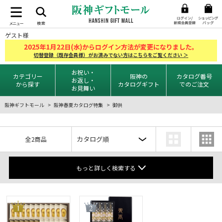
ゲスト様
2025
1
22
年
月
日(水)からログイン方法が変更になりました。
切替登録（既存会員様）がお済みでない方はこちらをご覧ください ＞
お祝い・
カテゴリー
阪神の
カタログ番号
お返し・
から探す
カタログギフト
でのご注文
お見舞い
阪神ギフトモール
阪神春夏カタログ特集
御供
全2商品
もっと詳しく検索する