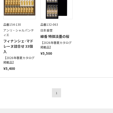
品番154-130
品番132-063
アンリ・シャルパンテ
日本香堂
ィエ
線香 特撰淡墨の桜
フィナンシェ･マド
【2026年春夏カタログ
レーヌ詰合せ 33個
掲載品】
入
¥5,500
【2026年春夏カタログ
掲載品】
¥5,400
1