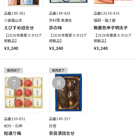
品番149-381
品番149-420
品番CA150-835
小倉屋山本
京料理 美濃吉
福岡・福さ屋
えびすめ詰合せ
京の味
無着色辛子明太子
【2026年春夏カタログ
【2026年春夏カタログ
【2026年春夏カタログ
掲載品】
掲載品】
掲載品】
¥3,240
¥3,240
¥3,240
品番150-851
品番149-357
紀州・石神
白雪
粒選り梅
奈良漬詰合せ