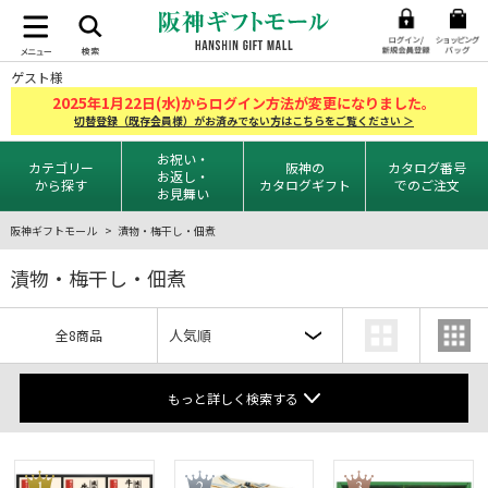
ゲスト様
2025
1
22
年
月
日(水)からログイン方法が変更になりました。
切替登録（既存会員様）がお済みでない方はこちらをご覧ください ＞
お祝い・
カテゴリー
阪神の
カタログ番号
お返し・
から探す
カタログギフト
でのご注文
お見舞い
阪神ギフトモール
漬物・梅干し・佃煮
漬物・梅干し・佃煮
全8商品
もっと詳しく検索する