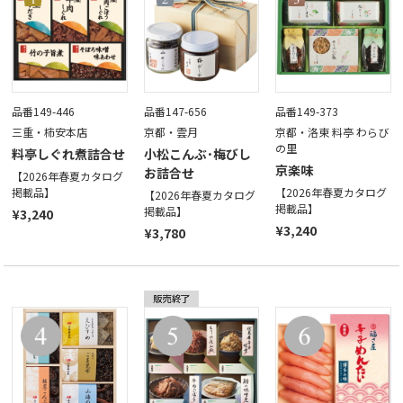
品番149-446
品番147-656
品番149-373
三重・柿安本店
京都・雲月
京都・洛東 料亭 わらび
の里
料亭しぐれ煮詰合せ
小松こんぶ･梅びし
京楽味
お詰合せ
【2026年春夏カタログ
掲載品】
【2026年春夏カタログ
【2026年春夏カタログ
掲載品】
掲載品】
¥3,240
¥3,240
¥3,780