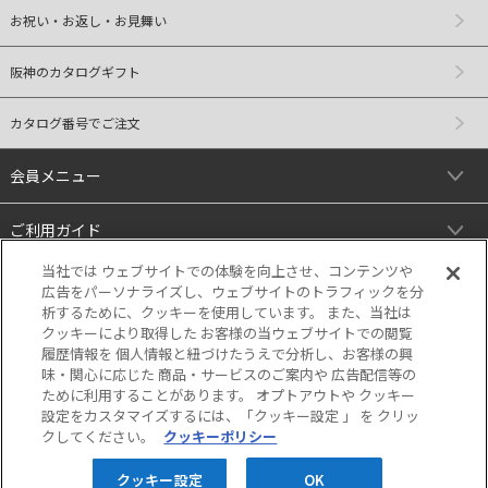
お祝い・お返し・お見舞い
阪神のカタログギフト
カタログ番号でご注文
会員メニュー
ご利用ガイド
当社では ウェブサイトでの体験を向上させ、コンテンツや
リンク
広告をパーソナライズし、ウェブサイトのトラフィックを分
析するために、クッキーを使用しています。 また、当社は
クッキーにより取得した お客様の当ウェブサイトでの閲覧
履歴情報を 個人情報と紐づけたうえで分析し、お客様の興
味・関心に応じた 商品・サービスのご案内や 広告配信等の
ために利用することがあります。 オプトアウトや クッキー
設定をカスタマイズするには、「クッキー設定 」 を クリッ
クしてください。
クッキーポリシー
当サイトの表示価格は個別に税込・税抜等の
記載がない場合は「税込価格」です。
クッキー設定
OK
Copyright © HANKYU HANSHIN DEPARTMENT STORES, INC. All Rights Reserved.