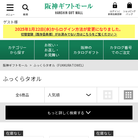
ゲスト様
2025
1
22
年
月
日(水)からログイン方法が変更になりました。
切替登録（既存会員様）がお済みでない方はこちらをご覧ください ＞
お祝い・
カテゴリー
阪神の
カタログ番号
お返し・
から探す
カタログギフト
でのご注文
お見舞い
阪神ギフトモール
ふっくらタオル（FUKKURA TOWEL）
ふっくらタオル
全6商品
もっと詳しく検索する