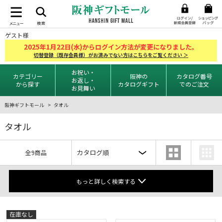
ゲスト様
2025
1
22
年
月
日(水)からログイン方法が変更になりました。
切替登録（既存会員様）がお済みでない方はこちらをご覧ください ＞
お祝い・
カテゴリー
阪神の
カタログ番号
お返し・
から探す
カタログギフト
でのご注文
お見舞い
阪神ギフトモール
タオル
タオル
全9商品
もっと詳しく検索する