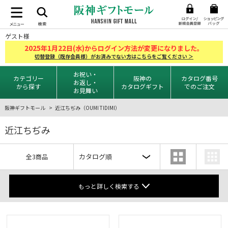
ゲスト様
2025
1
22
年
月
日(水)からログイン方法が変更になりました。
切替登録（既存会員様）がお済みでない方はこちらをご覧ください ＞
お祝い・
カテゴリー
阪神の
カタログ番号
お返し・
から探す
カタログギフト
でのご注文
お見舞い
阪神ギフトモール
近江ちぢみ（OUMI TIDIMI）
近江ちぢみ
全3商品
もっと詳しく検索する