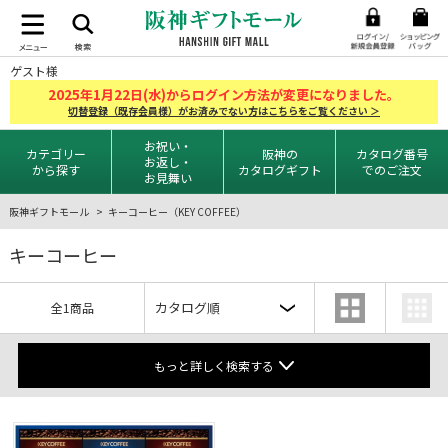
ゲスト様
2025
1
22
年
月
日(水)からログイン方法が変更になりました。
切替登録（既存会員様）がお済みでない方はこちらをご覧ください ＞
お祝い・
カテゴリー
阪神の
カタログ番号
お返し・
から探す
カタログギフト
でのご注文
お見舞い
阪神ギフトモール
キーコーヒー（KEY COFFEE）
キーコーヒー
全1商品
もっと詳しく検索する