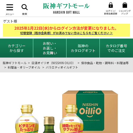
ゲスト様
2025
1
22
年
月
日(水)からログイン方法が変更になりました。
切替登録（既存会員様）がお済みでない方はこちらをご覧ください ＞
お祝い・
カテゴリー
阪神の
カタログ番号
お返し・
から探す
カタログギフト
でのご注文
お見舞い
阪神ギフトモール
日清オイリオ（NISSHIN OILIO）
保存食品・乾物・調味料・料理油等
料理油・オリーブオイル
バラエティオイルギフト