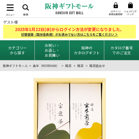
ゲスト様
2025
1
22
年
月
日(水)からログイン方法が変更になりました。
切替登録（既存会員様）がお済みでない方はこちらをご覧ください ＞
お祝い・
カテゴリー
阪神の
カタログ番号
お返し・
から探す
カタログギフト
でのご注文
お見舞い
阪神ギフトモール
森半（MORIHAN）
銘茶
銘茶
銘茶詰合せ