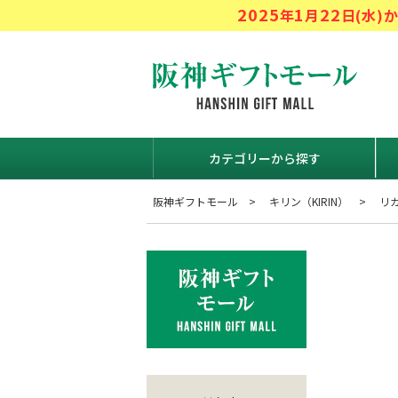
2025
1
22
年
月
日(水
阪神ギフト
カテゴリーから探す
阪神ギフトモール
キリン（KIRIN）
リ