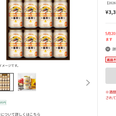
【20
¥3,
5月2
ます
詳
イメージです。
※酒類
され
ンについて詳しくはこちら