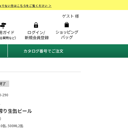
みでない方はこちらをご覧ください ＞
ゲスト 様
カタログ番号でご注文
-290
ン
搾り生缶ビール
）
10缶､500ML2缶