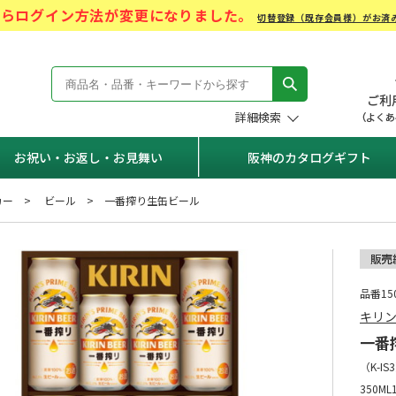
)からログイン方法が変更になりました。
切替登録（既存会員様）がお済
モール Hanshin Gift Mall
詳細検索
お祝い・お返し・お見舞い
阪神のカタログギフト
カー
ビール
一番搾り生缶ビール
品番150
キリ
一番
（
K-IS3
350ML