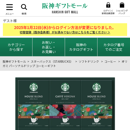
ゲスト様
2025
1
22
年
月
日(水)からログイン方法が変更になりました。
切替登録（既存会員様）がお済みでない方はこちらをご覧ください ＞
お祝い・
カテゴリー
阪神の
カタログ番号
お返し・
から探す
カタログギフト
でのご注文
お見舞い
阪神ギフトモール
スターバックス（STARBUCKS）
ソフトドリンク
コーヒー
オリ
ガミ パーソナルドリップ コーヒーギフト