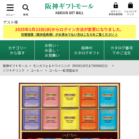
ゲスト様
2025
1
22
年
月
日(水)からログイン方法が変更になりました。
切替登録（既存会員様）がお済みでない方はこちらをご覧ください ＞
お祝い・
カテゴリー
阪神の
カタログ番号
お返し・
から探す
カタログギフト
でのご注文
お見舞い
阪神ギフトモール
モンカフェ＆トワイニング（MONCAFE＆TWININGS）
ソフトドリンク
コーヒー
コーヒー･紅茶詰合せ