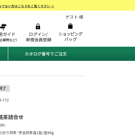
みでない方はこちらをご覧ください ＞
ゲスト 様
カタログ番号でご注文
-772
銘茶詰合せ
0R
）
火炒り煎茶･宇治煎茶各1缶/各90g