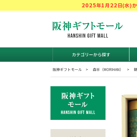
2025
1
22
年
月
日(水
阪神ギフト
カテゴリーから探す
阪神ギフトモール
森半（MORIHAN）