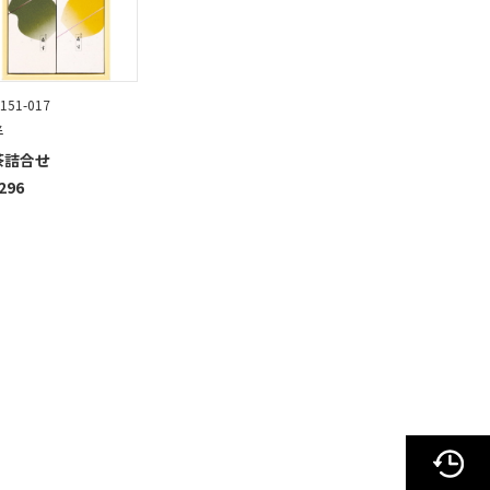
51-017
半
茶詰合せ
296