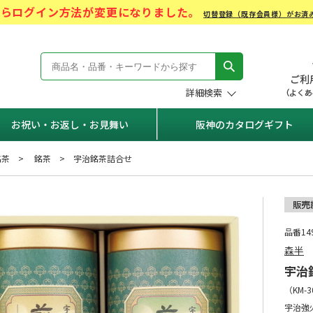
)からログイン方法が変更になりました。
切替登録（既存会員様）がお済
モール Hanshin Gift Mall
詳細検索
お祝い・お返し・お見舞い
阪神のカタログギフト
銘茶
銘茶
宇治銘茶詰合せ
品番149
森半
宇治
（
KM-3
宇治強