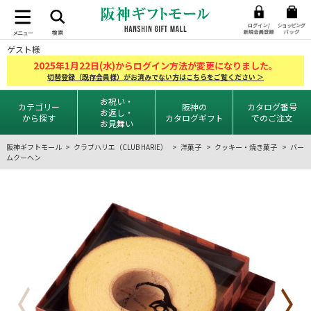
ゲスト様
2025
1
22
年
月
日(水)からログイン方法が変更になりました。
切替登録（既存会員様）がお済みでない方はこちらをご覧ください ＞
お祝い・
カテゴリー
阪神の
カタログ番号
お返し・
から探す
カタログギフト
でのご注文
お見舞い
阪神ギフトモール
クラブハリエ（CLUB HARIE）
洋菓子
クッキー・焼き菓子
バー
ムクーヘン