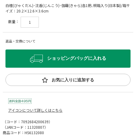
白檀(びゃくだん)･沈香(じんこう)･伽羅(きゃら)各1把､桐箱入り(日本製)/箱サ
イズ：20.2×12.6×3.6cm
数量：
返品・交換について
ショッピングバッグに入れる
お気に入りに追加する
アイコンについて詳しくはこちら
（コード：
7092684200639
）
（JANコード：
11320807
）
商品コード：HS6132080