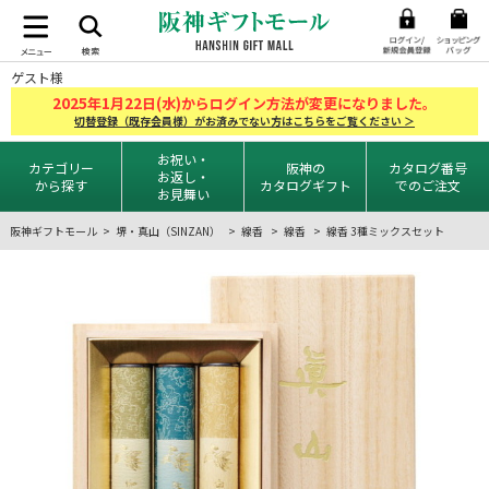
ゲスト様
2025
1
22
年
月
日(水)からログイン方法が変更になりました。
切替登録（既存会員様）がお済みでない方はこちらをご覧ください ＞
お祝い・
カテゴリー
阪神の
カタログ番号
お返し・
から探す
カタログギフト
でのご注文
お見舞い
阪神ギフトモール
堺・真山（SINZAN）
線香
線香
線香 3種ミックスセット