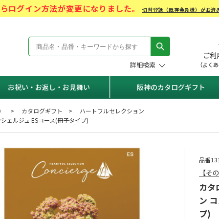
)からログイン方法が変更になりました。
切替登録（既存会員様）がお済
モール Hanshin Gift Mall
詳細検索
お祝い・お返し・お見舞い
阪神のカタログギフト
）
カタログギフト
ハートフルセレクション
シェルジュ ESコース(冊子タイプ)
品番131
【そ
カタ
ン 
プ)