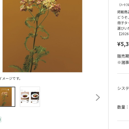
（
ﾊｰﾄﾌ
掲載商
どうぞ
冊子タ
選びい
【20
¥5,
販売期間
※諸
イメージです。
シス
数量