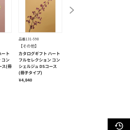
品番131-598
品番131-571
品番13
【その他】
【その他】
【そ
ハート
カタログギフト ハート
カタログギフト ハート
カタ
 コン
フルセレクション コン
フルセレクション コン
フル
ース(冊
シェルジュ DSコース
シェルジュ FSコース(冊
シェル
(冊子タイプ)
子タイプ)
(冊子
¥4,840
¥6,490
¥9,7