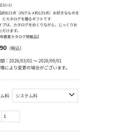
ﾙESｺｰｽ
）
品約615点（内グルメ約155点）お好きなものを
、とカタログを贈るギフトです
イプは、カタログをめくりながら、じっくりお
ただけます。
26年春夏カタログ掲載品】
390
（税込）
：2026/03/01 ～ 2026/09/01
事情により変更の場合がございます。
テム料
システム料
：