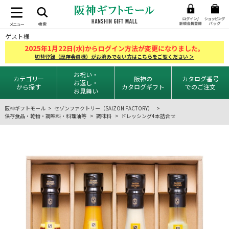
ゲスト様
2025
1
22
年
月
日(水)からログイン方法が変更になりました。
切替登録（既存会員様）がお済みでない方はこちらをご覧ください ＞
お祝い・
カテゴリー
阪神の
カタログ番号
お返し・
から探す
カタログギフト
でのご注文
お見舞い
阪神ギフトモール
セゾンファクトリー（SAIZON FACTORY）
保存食品・乾物・調味料・料理油等
調味料
ドレッシング4本詰合せ