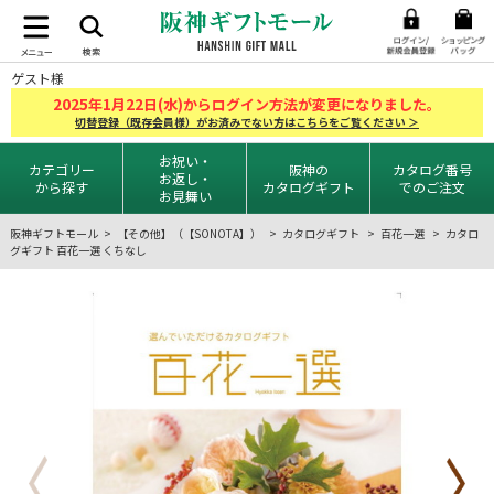
ゲスト様
2025
1
22
年
月
日(水)からログイン方法が変更になりました。
切替登録（既存会員様）がお済みでない方はこちらをご覧ください ＞
お祝い・
カテゴリー
阪神の
カタログ番号
お返し・
から探す
カタログギフト
でのご注文
お見舞い
阪神ギフトモール
【その他】（【SONOTA】）
カタログギフト
百花一選
カタロ
グギフト 百花一選 くちなし