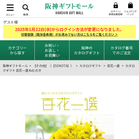
ゲスト様
2025
1
22
年
月
日(水)からログイン方法が変更になりました。
切替登録（既存会員様）がお済みでない方はこちらをご覧ください ＞
お祝い・
カテゴリー
阪神の
カタログ番号
お返し・
から探す
カタログギフト
でのご注文
お見舞い
阪神ギフトモール
【その他】（【SONOTA】）
カタログギフト
百花一選
カタロ
グギフト 百花一選 ねむのき