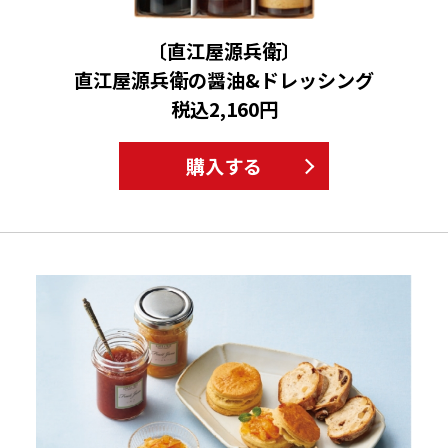
〔直江屋源兵衛〕
直江屋源兵衛の醤油&ドレッシング
税込2,160円
購入する