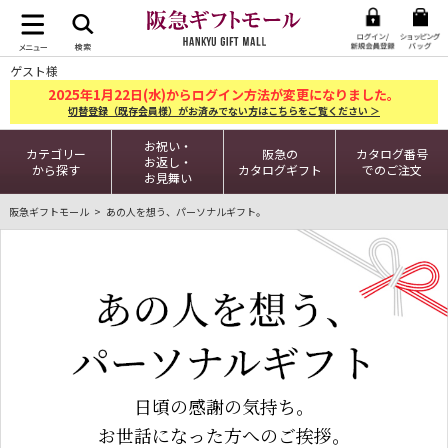
ゲスト様
2025
1
22
年
月
日(水)からログイン方法が変更になりました。
切替登録（既存会員様）がお済みでない方はこちらをご覧ください ＞
お祝い・
カテゴリー
阪急の
カタログ番号
お返し・
から探す
カタログギフト
でのご注文
お見舞い
阪急ギフトモール
あの人を想う、パーソナルギフト。
日頃の感謝の気持ち。
お世話になった方へのご挨拶。