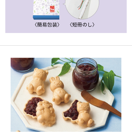
〈簡易包装〉
〈短冊のし〉