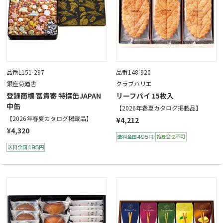
品番L151-297
品番148-920
銀座菊廼舎
クラブハリエ
登録商標 冨貴寄 特撰缶JAPAN
リーフパイ 15枚入
中缶
【2026年春夏カタログ掲載品】
【2026年春夏カタログ掲載品】
¥4,212
¥4,320