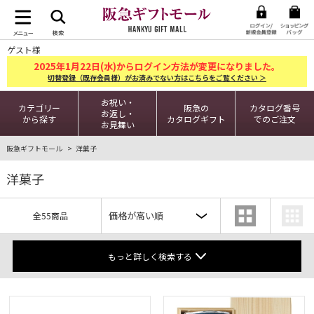
ゲスト様
2025
1
22
年
月
日(水)からログイン方法が変更になりました。
切替登録（既存会員様）がお済みでない方はこちらをご覧ください ＞
お祝い・
カテゴリー
阪急の
カタログ番号
お返し・
から探す
カタログギフト
でのご注文
お見舞い
阪急ギフトモール
洋菓子
洋菓子
全55商品
もっと詳しく検索する