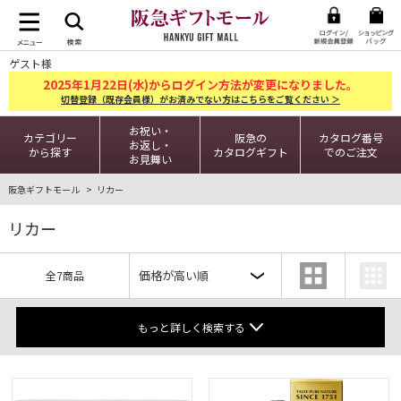
ゲスト様
2025
1
22
年
月
日(水)からログイン方法が変更になりました。
切替登録（既存会員様）がお済みでない方はこちらをご覧ください ＞
お祝い・
カテゴリー
阪急の
カタログ番号
お返し・
から探す
カタログギフト
でのご注文
お見舞い
阪急ギフトモール
リカー
リカー
全7商品
もっと詳しく検索する