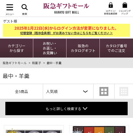
ゲスト様
2025
1
22
年
月
日(水)からログイン方法が変更になりました。
切替登録（既存会員様）がお済みでない方はこちらをご覧ください ＞
お祝い・
カテゴリー
阪急の
カタログ番号
お返し・
から探す
カタログギフト
でのご注文
お見舞い
阪急ギフトモール
和菓子
最中・羊羹
最中・羊羹
全5商品
もっと詳しく検索する