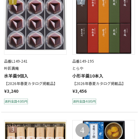
品番L149-241
品番149-195
叶匠壽庵
とらや
水羊羹9個入
小形羊羹10本入
【2026年春夏カタログ掲載品】
【2026年春夏カタログ掲載品】
¥3,240
¥3,456