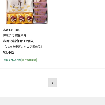
品番149-284
御菓子司 鶴屋八幡
お好み詰合せ 12個入
【2026年春夏カタログ掲載品】
¥3,402
1