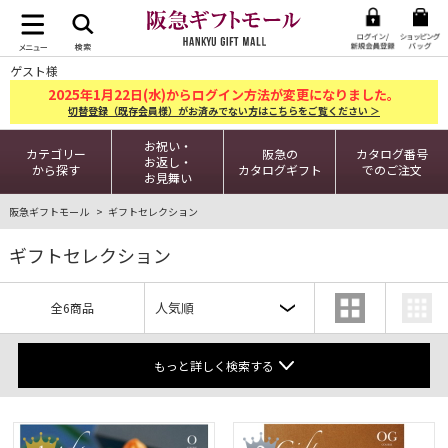
ゲスト様
2025
1
22
年
月
日(水)からログイン方法が変更になりました。
切替登録（既存会員様）がお済みでない方はこちらをご覧ください ＞
お祝い・
カテゴリー
阪急の
カタログ番号
お返し・
から探す
カタログギフト
でのご注文
お見舞い
阪急ギフトモール
ギフトセレクション
ギフトセレクション
全6商品
もっと詳しく検索する