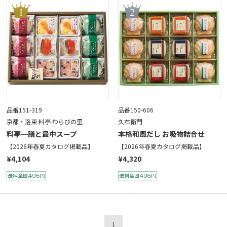
品番151-319
品番150-606
京都・洛東 料亭 わらびの里
久右衛門
料亭一膳と最中スープ
本格和風だし お吸物詰合せ
【2026年春夏カタログ掲載品】
【2026年春夏カタログ掲載品】
¥4,104
¥4,320
1