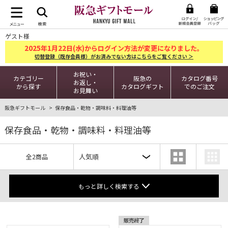
ゲスト様
2025
1
22
年
月
日(水)からログイン方法が変更になりました。
切替登録（既存会員様）がお済みでない方はこちらをご覧ください ＞
お祝い・
カテゴリー
阪急の
カタログ番号
お返し・
から探す
カタログギフト
でのご注文
お見舞い
阪急ギフトモール
保存食品・乾物・調味料・料理油等
保存食品・乾物・調味料・料理油等
全2商品
もっと詳しく検索する