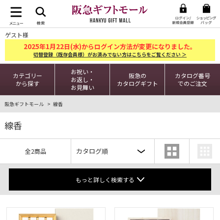
ゲスト様
2025
1
22
年
月
日(水)からログイン方法が変更になりました。
切替登録（既存会員様）がお済みでない方はこちらをご覧ください ＞
お祝い・
カテゴリー
阪急の
カタログ番号
お返し・
から探す
カタログギフト
でのご注文
お見舞い
阪急ギフトモール
線香
線香
全2商品
もっと詳しく検索する