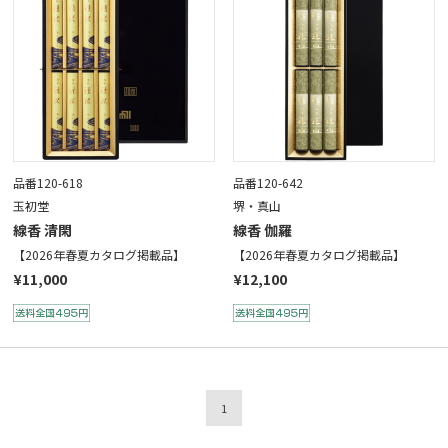
品番120-618
品番120-642
玉初堂
堺・真山
線香 清閑
線香 伽羅
【2026年春夏カタログ掲載品】
【2026年春夏カタログ掲載品】
¥11,000
¥12,100
1