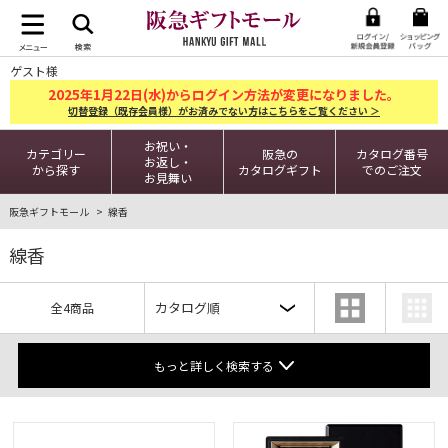
ゲスト様
2025
1
22
年
月
日(水)からログイン方法が変更になりました。
切替登録（既存会員様）がお済みでない方はこちらをご覧ください ＞
お祝い・
カテゴリー
阪急の
カタログ番号
お返し・
から探す
カタログギフト
でのご注文
お見舞い
阪急ギフトモール
線香
線香
全4商品
もっと詳しく検索する