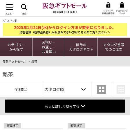
ゲスト様
2025
1
22
年
月
日(水)からログイン方法が変更になりました。
切替登録（既存会員様）がお済みでない方はこちらをご覧ください ＞
お祝い・
カテゴリー
阪急の
カタログ番号
お返し・
から探す
カタログギフト
でのご注文
お見舞い
阪急ギフトモール
銘茶
銘茶
全8商品
もっと詳しく検索する