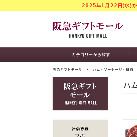
2025
1
22
年
月
日(水
阪急ギフト
カテゴリーから探す
阪急ギフトモール
ハム・ソーセージ・精肉
ハ
対象商品
2
点