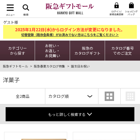
ゲスト様
2025
1
22
年
月
日(水)からログイン方法が変更になりました。
切替登録（既存会員様）がお済みでない方はこちらをご覧ください ＞
お祝い・
カテゴリー
阪急の
カタログ番号
お返し・
から探す
カタログギフト
でのご注文
お見舞い
阪急ギフトモール
阪急春夏カタログ特集
誕生日お祝い
洋菓子
全2商品
もっと詳しく検索する