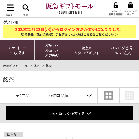
ゲスト様
2025
1
22
年
月
日(水)からログイン方法が変更になりました。
切替登録（既存会員様）がお済みでない方はこちらをご覧ください ＞
お祝い・
カテゴリー
阪急の
カタログ番号
お返し・
から探す
カタログギフト
でのご注文
お見舞い
阪急ギフトモール
銘茶
銘茶
銘茶
全2商品
もっと詳しく検索する