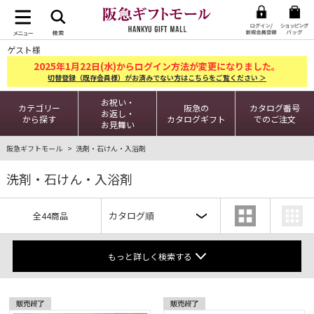
ゲスト様
2025
1
22
年
月
日(水)からログイン方法が変更になりました。
切替登録（既存会員様）がお済みでない方はこちらをご覧ください ＞
お祝い・
カテゴリー
阪急の
カタログ番号
お返し・
から探す
カタログギフト
でのご注文
お見舞い
阪急ギフトモール
洗剤・石けん・入浴剤
洗剤・石けん・入浴剤
全44商品
もっと詳しく検索する