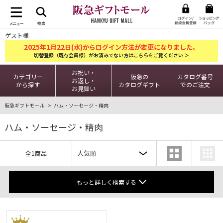
ゲスト様
2025
1
22
年
月
日(水)からログイン方法が変更になりました。
切替登録（既存会員様）がお済みでない方はこちらをご覧ください ＞
お祝い・
カテゴリー
阪急の
カタログ番号
お返し・
から探す
カタログギフト
でのご注文
お見舞い
阪急ギフトモール
ハム・ソーセージ・精肉
ハム・ソーセージ・精肉
全1商品
もっと詳しく検索する