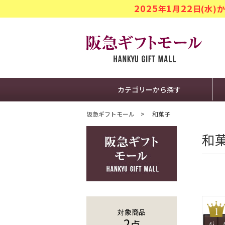
2025
1
22
年
月
日(水
阪急ギフト
カテゴリーから探す
阪急ギフトモール
和菓子
和
対象商品
2
点