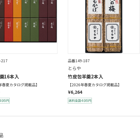
-217
品番149-187
とらや
羹16本入
竹皮包羊羹2本入
6年春夏カタログ掲載品】
【2026年春夏カタログ掲載品】
¥6,264
品