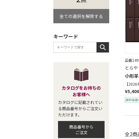
全ての選択を解除する
キーワード
品番149
とらや
小形羊
【202
カタログをお持ちの
¥5,400
お客様へ
カタログに記載されてい
る商品番号からご注文い
ただけます。
商品番号から
ご注文
全2商