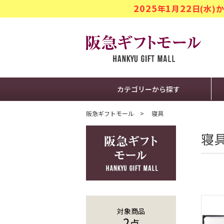
2025
1
22
年
月
日(水
阪急ギフト
カテゴリーから探す
阪急ギフトモール
寝具
寝
対象商品
2
点