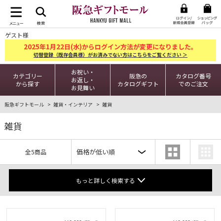
ゲスト様
2025
1
22
年
月
日(水)からログイン方法が変更になりました。
切替登録（既存会員様）がお済みでない方はこちらをご覧ください ＞
お祝い・
カテゴリー
阪急の
カタログ番号
お返し・
から探す
カタログギフト
でのご注文
お見舞い
阪急ギフトモール
雑貨・インテリア
雑貨
雑貨
全5商品
もっと詳しく検索する