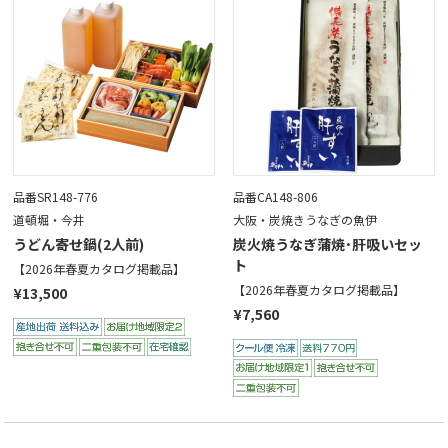
品番SR148-776
品番CA148-806
道頓堀・今井
大阪・炭焼きうなぎの魚伊
うどん寄せ鍋(2人前)
炭火焼うなぎ蒲焼･肝吸いセッ
ト
【2026年春夏カタログ掲載品】
【2026年春夏カタログ掲載品】
¥13,500
¥7,560