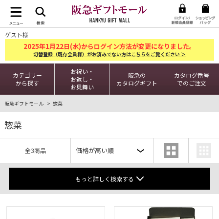
ゲスト様
2025
1
22
年
月
日(水)からログイン方法が変更になりました。
切替登録（既存会員様）がお済みでない方はこちらをご覧ください ＞
お祝い・
カテゴリー
阪急の
カタログ番号
お返し・
から探す
カタログギフト
でのご注文
お見舞い
阪急ギフトモール
惣菜
惣菜
全3商品
もっと詳しく検索する