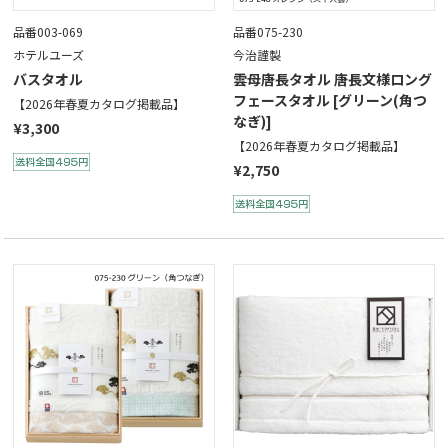
品番003-069
品番075-230
ホテルユーズ
今治謹製
バスタオル
雲母唐長タオル 唐長文様ロング
フェースタオル [グリーン(角つ
【2026年春夏カタログ掲載品】
なぎ)]
¥3,300
【2026年春夏カタログ掲載品】
¥2,750