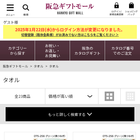
ゲスト様
2025
1
22
年
月
日(水)からログイン方法が変更になりました。
切替登録（既存会員様）がお済みでない方はこちらをご覧ください ＞
お祝い・
カテゴリー
阪急の
カタログ番号
お返し・
から探す
カタログギフト
でのご注文
お見舞い
阪急ギフトモール
タオル
タオル
タオル
全23商品
もっと詳しく検索する