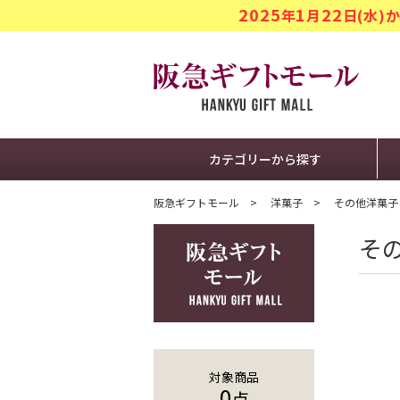
2025
1
22
年
月
日(水
阪急ギフト
カテゴリーから探す
阪急ギフトモール
洋菓子
その他洋菓子
そ
対象商品
0
点