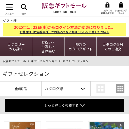
ゲスト様
2025
1
22
年
月
日(水)からログイン方法が変更になりました。
切替登録（既存会員様）がお済みでない方はこちらをご覧ください ＞
お祝い・
カテゴリー
阪急の
カタログ番号
お返し・
から探す
カタログギフト
でのご注文
お見舞い
阪急ギフトモール
ギフトセレクション
ギフトセレクション
ギフトセレクション
全6商品
もっと詳しく検索する