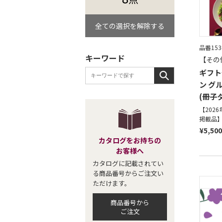
全ての選択を解除する
品番153
キーワード
【その
ギフト
ン グ
(冊子
【202
掲載品
¥5,500
カタログをお持ちの
お客様へ
カタログに記載されてい
る商品番号からご注文い
ただけます。
商品番号から
ご注文