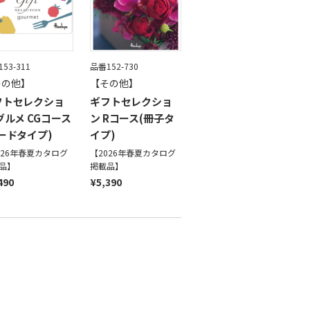
53-311
品番152-730
その他】
【その他】
フトセレクショ
ギフトセレクショ
グルメ CGコース
ン Rコース(冊子タ
ードタイプ)
イプ)
026年春夏カタログ
【2026年春夏カタログ
品】
掲載品】
490
¥5,390