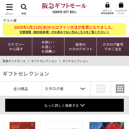
ゲスト様
2025
1
22
年
月
日(水)からログイン方法が変更になりました。
切替登録（既存会員様）がお済みでない方はこちらをご覧ください ＞
お祝い・
カテゴリー
阪急の
カタログ番号
お返し・
から探す
カタログギフト
でのご注文
お見舞い
阪急ギフトモール
ギフトセレクション
ギフトセレクション
ギフトセレクション
全10商品
もっと詳しく検索する