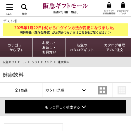
ゲスト様
2025
1
22
年
月
日(水)からログイン方法が変更になりました。
切替登録（既存会員様）がお済みでない方はこちらをご覧ください ＞
お祝い・
カテゴリー
阪急の
カタログ番号
お返し・
から探す
カタログギフト
でのご注文
お見舞い
阪急ギフトモール
ソフトドリンク
健康飲料
健康飲料
全1商品
もっと詳しく検索する